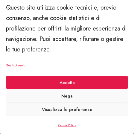
Questo sito utilizza cookie tecnici e, previo
Sometimes, I am fortunate to win some
consenso, anche cookie statistici e di
awards & recognition.
profilazione per offrirti la migliore esperienza di
navigazione. Puoi accettare, rifiutare o gestire
LinkedIn
/
Instagram
/
Twitter
/
Behance
/
Dribbble
le tue preferenze.
Gestisci servizi
Accetta
Nega
Visualizza le preferenze
Cookie Policy