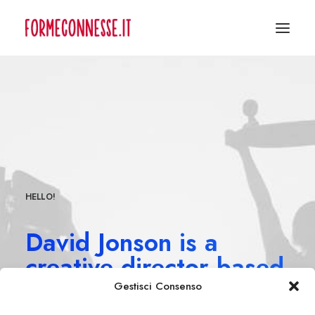
HELLO!
David Jonson is a
creative director based
in Nasvhille.
Gestisci Consenso